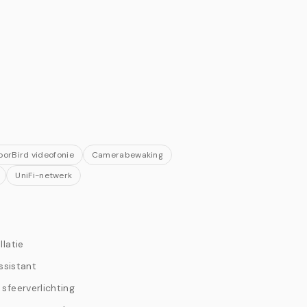
oorBird videofonie
Camerabewaking
UniFi-netwerk
llatie
sistant
 sfeerverlichting