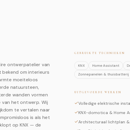
GEBRUIKTE TECHNIEKEN
aire ontwerpatelier van
KNX
Home Assistant
D
 bekend om interieurs
Zonnepanelen & thuisbatterij
warmte moeiteloos
erde natuursteen,
UITGEVOERDE WERKEN
sterde wanden vormen
e van het ontwerp. Wij
Volledige elektrische insta
ijkdom te vertalen naar
KNX-domotica & Home As
ompromisloos is als het
Architecturaal lichtplan &
g klopt op KNX — de