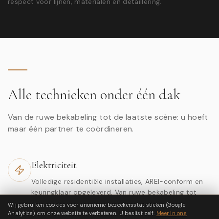
respect voor lijnen, materialen en detaillering.
Alle technieken onder één dak
Van de ruwe bekabeling tot de laatste scène: u hoeft
maar één partner te coördineren.
Elektriciteit
Volledige residentiële installaties, AREI-conform en
keuringklaar opgeleverd. Van ruwe bekabeling tot
afwerking.
Wij gebruiken cookies voor anonieme bezoekersstatistieken (Google
Analytics) om onze website te verbeteren. U beslist zelf.
Meer in ons