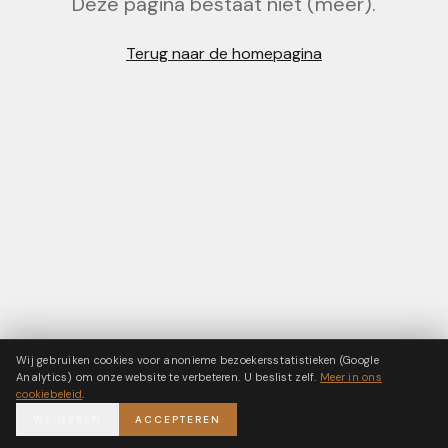
Deze pagina bestaat niet (meer).
Terug naar de homepagina
Wij gebruiken cookies voor anonieme bezoekersstatistieken (Google
Analytics) om onze website te verbeteren. U beslist zelf.
Meer in ons
cookiebeleid
.
WEIGEREN
ACCEPTEREN