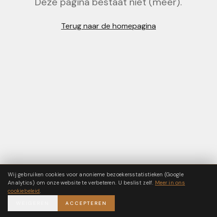
Deze pagina bestaat niet (meer).
Terug naar de homepagina
Wij gebruiken cookies voor anonieme bezoekersstatistieken (Google
Analytics) om onze website te verbeteren. U beslist zelf.
Meer in ons
cookiebeleid
.
WEIGEREN
ACCEPTEREN