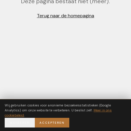
Deze pagina bestaat niet (meer).
Terug naar de homepagina
Wij gebruiken cookies voor anonieme bezoekersstatistieken (Google
Analytics) om onze website te verbeteren. U beslist zelf.
Meer in ons
cookiebeleid
.
WEIGEREN
ACCEPTEREN